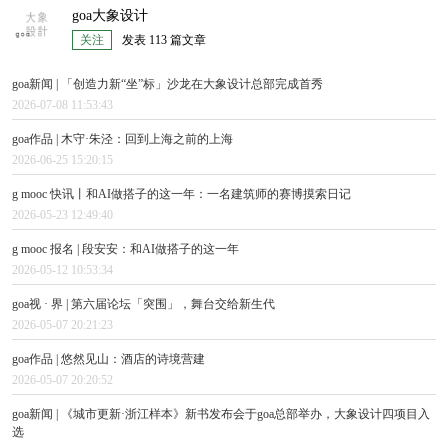
goa大象设计
关注
发表 113 篇文章
goa新闻 | 「创造力新“坐”标」沙龙在大象设计总部完成首秀
2026-07-08 11:53:43
goa作品 | 木守·朱泾：回到上海之前的上海
2026-06-25 15:20:15
g mooc 快讯丨和AI做搭子的这一年：一名建筑师的赛博摸索日记
2026-05-23 12:49:40
g mooc 报名 | 段安安：和AI做搭子的这一年
2026-05-12 10:53:34
goa视 · 界 | 第六届论坛「突围」，舞台交给新生代
2026-05-07 20:21:23
goa作品 | 悠然见山：酒店的诗境营建
2026-05-07 20:20:52
goa新闻 | 《城市更新·浙江样本》新书发布会于goa总部举办，大象设计四项目入
选