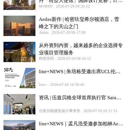
丹「转型大使馆」国际设计竞赛，计划
MVRDV
.
2026-07-29 08:20:12
2032 年建成开放
Aedas新作 | 哈密玖玺希尔顿酒店，雪
峰之下的天山之门
Aedas
.
2026-07-29 08:17:09
从外资到内资，越来越多的企业选择专
业项目管理服务
构筑空间
.
2026-07-29 08:16:12
line+NEWS | 朱培栋受邀出席UCL伦敦大学学院RIBA英中论坛，并作主题演讲
line+
.
2026-07-28 10:59:46
资讯 | 伍兹贝格全球首席执行官 Sarah Kay 到访大中华区工作室
伍兹贝格建筑设计事务所
.
2026-07-18 10:11:51
line+NEWS｜孟凡浩受邀参加柏林Aedes展览，并发表主题演讲