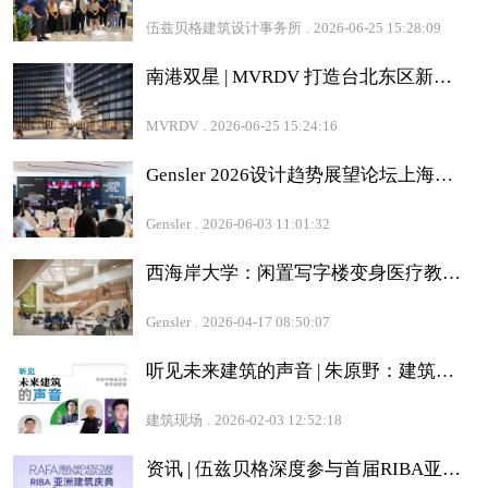
伍兹贝格建筑设计事务所
.
2026-06-25 15:28:09
南港双星 | MVRDV 打造台北东区新门户
MVRDV
.
2026-06-25 15:24:16
Gensler 2026设计趋势展望论坛上海站圆满落幕：共探转型时代的设计价值重构
Gensler
.
2026-06-03 11:01:32
西海岸大学：闲置写字楼变身医疗教育校园
Gensler
.
2026-04-17 08:50:07
听见未来建筑的声音 | 朱原野：建筑是一门语言，终其一生的学习，只为读得懂过去，写得出未来
建筑现场
.
2026-02-03 12:52:18
资讯 | 伍兹贝格深度参与首届RIBA亚洲建筑庆典（RAFA），共话行业未来与女性力量