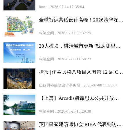
line+
.
2026-07-14 17:35:04
全球智识共话设计高峰！2026清华深圳设计营创论坛报名启动！
构筑空间
.
2026-07-11 08:32:25
20大模块，讲清城市更新“钱从哪里来“｜2026城市更新投融资实战培训·第二期，报名开启！
构筑空间
.
2026-07-08 11:58:23
捷报 | 伍兹贝格八项目入围第 12 届 CREDAWARD 地建师设计大奖
伍兹贝格建筑设计事务所
.
2026-07-08 11:55:54
【上篇】Arcadis凯谛思以公共开放空间为引领的城市营造实践
构筑空间
.
2026-06-25 15:29:38
英国皇家建筑师协会 RIBA 代表到访香港工作室，与设计师聊职业成长