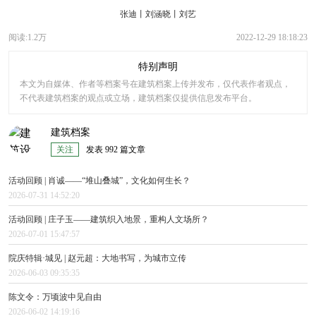
张迪
丨
刘涵晓
丨
刘艺
阅读:1.2万
2022-12-29 18:18:23
特别声明
本文为自媒体、作者等档案号在建筑档案上传并发布，仅代表作者观点，
不代表建筑档案的观点或立场，建筑档案仅提供信息发布平台。
建筑档案
关注
发表 992 篇文章
活动回顾 | 肖诚——“堆山叠城”，文化如何生长？
2026-07-31 14:52:20
活动回顾 | 庄子玉——建筑织入地景，重构人文场所？
2026-07-01 15:47:57
院庆特辑·城见 | 赵元超：大地书写，为城市立传
2026-06-03 09:35:35
陈文令：万顷波中见自由
2026-06-02 14:19:16