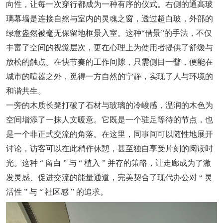
向性，让每一次穿行都成为一种有序的仪式。右侧的通高玻
璃幕墙是连接自然与室内的灵魂之窗，透过超白玻，外部的
绿意盎然被毫无保留地框景入室。这种“借景”的手法，不仅
丰富了空间的视觉层次，更在心理上为使用者提供了舒缓与
放松的触点。在快节奏的工作间隙，只需侧目一瞥，便能在
城市的喧嚣之外，觅得一方自然的宁静，实现了人与环境的
和谐共生。
一旁的木质长凳打破了石材与玻璃的冷峻感，温润的木色为
空间增添了一抹人文暖意。它既是一个驻足等待的节点，也
是一个非正式交流的角落。在这里，同事间可以随性地展开
讨论，访客可以在此稍作休憩，甚至独自享受片刻的阅读时
光。这种 “ 留白 ” 与 “ 植入 ” 并存的策略，让走廊成为了激
发灵感、促进交流的能量通道，完美契合了现代办公对 “ 灵
活性 ” 与 “ 社区感 ” 的追求。