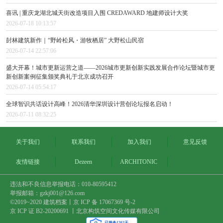
喜讯 | 重庆龙湖北城天街改造项目入围 CREDAWARD 地建师设计大奖
2026-07-18 10:13:57
尌林建筑新作｜“野岭松风・游牧栖居” 大野松山民宿
2026-07-14 22:57:06
盛大开幕！城市更新运营之道——2026城市更新创新实践发展合作论坛暨城市更
新创新案例征集颁奖典礼于北京成功召开
2026-07-14 05:54:17
全球智识共话设计高峰！2026清华深圳设计营创论坛报名启动！
2026-07-11 08:32:25
关于我们
联系我们
加入我们
意见反馈
友情链接
Dezeen
ARCHITONIC
违法和不良信息举报电话：010-80595412
举报邮箱：gzkj001@126.com
©2019~2020 建筑档案丨
京 ICP 备 17067369 号-2
京 ICP 证 B2-20200691 丨北京构筑空间文化传媒有限公司