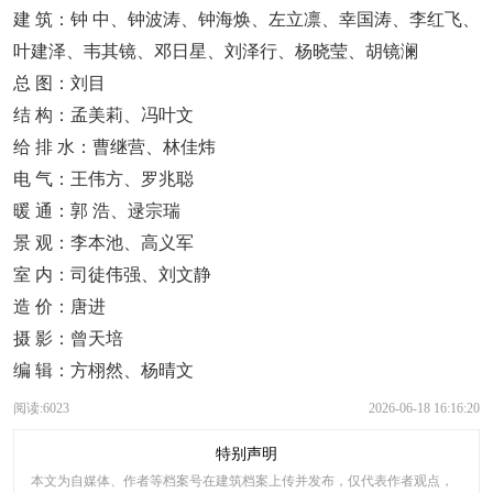
建 筑：钟 中、钟波涛、钟海焕、左立凛、幸国涛、李红飞、
叶建泽、韦其镜、邓日星、刘泽行、杨晓莹、胡镜澜
总 图：刘目
结 构：孟美莉、冯叶文
给 排 水：曹继营、林佳炜
电 气：王伟方、罗兆聪
暖 通：郭 浩、逯宗瑞
景 观：李本池、高义军
室 内：司徒伟强、刘文静
造 价：唐进
摄 影：曾天培
编 辑：方栩然、杨晴文
阅读:6023
2026-06-18 16:16:20
特别声明
本文为自媒体、作者等档案号在建筑档案上传并发布，仅代表作者观点，