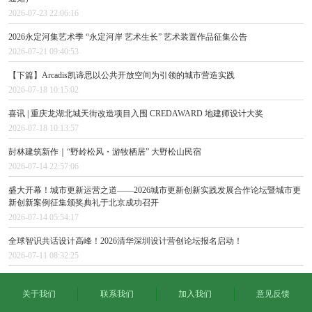
2026-07-23 22:06:16
2026永定河集艺术季 “永定河岸 艺术生长” 艺术装置作品征集公告
2026-07-21 09:40:53
【下篇】Arcadis凯谛思以公共开放空间为引领的城市营造实践
2026-07-18 10:15:02
喜讯 | 重庆龙湖北城天街改造项目入围 CREDAWARD 地建师设计大奖
2026-07-18 10:13:57
尌林建筑新作｜“野岭松风・游牧栖居” 大野松山民宿
2026-07-14 22:57:06
盛大开幕！城市更新运营之道——2026城市更新创新实践发展合作论坛暨城市更
新创新案例征集颁奖典礼于北京成功召开
2026-07-14 05:54:17
全球智识共话设计高峰！2026清华深圳设计营创论坛报名启动！
2026-07-11 08:32:25
关于我们
联系我们
加入我们
意见反馈