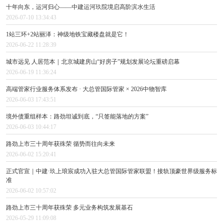
十年向东，运河归心——中建运河玖院境启高阶滨水生活
2026-07-10 13:34:43
1站三环+2站丽泽：神级地铁宝藏楼盘就是它！
2026-06-22 11:28:39
城市远见 人居范本｜北京城建房山“好房子”规划发展论坛重磅启幕
2026-06-19 11:36:24
高端管家行业服务体系发布 · 大总管国际管家 × 2026中物智库
2026-06-03 17:43:51
境外债重组样本：路劲坦诚到底，“只签能落地的方案”
2026-06-03 10:44:17
路劲上市三十周年获殊荣 循势而往向未来
2026-06-02 15:20:41
正式官宣｜中建·玖上琅宸成功入驻大总管国际管家联盟！接轨顶豪世界级服务标
准
2026-06-02 10:57:02
路劲上市三十周年获殊荣 多元业务构筑发展基石
2026-05-29 11:09:08