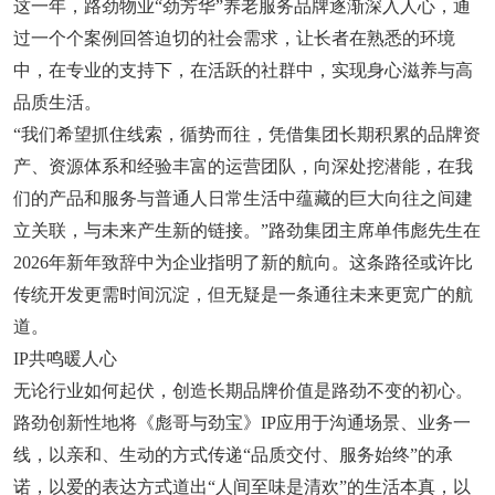
这一年，路劲物业“劲芳华”养老服务品牌逐渐深入人心，通
过一个个案例回答迫切的社会需求，让长者在熟悉的环境
中，在专业的支持下，在活跃的社群中，实现身心滋养与高
品质生活。
“我们希望抓住线索，循势而往，凭借集团长期积累的品牌资
产、资源体系和经验丰富的运营团队，向深处挖潜能，在我
们的产品和服务与普通人日常生活中蕴藏的巨大向往之间建
立关联，与未来产生新的链接。”路劲集团主席单伟彪先生在
2026年新年致辞中为企业指明了新的航向。这条路径或许比
传统开发更需时间沉淀，但无疑是一条通往未来更宽广的航
道。
IP共鸣暖人心
无论行业如何起伏，创造长期品牌价值是路劲不变的初心。
路劲创新性地将《彪哥与劲宝》IP应用于沟通场景、业务一
线，以亲和、生动的方式传递“品质交付、服务始终”的承
诺，以爱的表达方式道出“人间至味是清欢”的生活本真，以