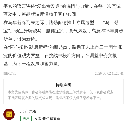
平实的语言讲述“爱出者爱返”的温情与力量，在每一次真诚
互动中，将品牌温度深植于客户心间。
在马年新春到来之际，路劲倾情推出专属造型——“马上劲
宝”。劲宝身骑骏马，腰佩宝剑，意气风发，寓意2026年脚步
所至，俱为新途。
在“同心拓路 劲启新程”的新起点，路劲正以上市三十周年沉
淀的价值观为罗盘，在挑战中校准方向，在调整中夯实根
基，为下一程发展积蓄力量。
阅读:775
2026-06-02 15:20:41
特别声明
本文为自媒体、作者等档案号在建筑档案上传并发布，仅代表作者观点，
不代表建筑档案的观点或立场，建筑档案仅提供信息发布平台。
地产红榜
关注
发表 4877 篇文章