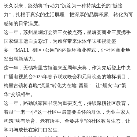
长久以来，路劲将“行动力”沉淀为一种持续生长的“链接
力”，扎根于真实的生活肌理，把深厚的品牌积累，转化为可
感知的日常温度。
这一年，苏州星斓灯会第三次被点亮，星斓荟商业三度携手
国家级非遗自贡彩灯，为顾客带来浓浓年味和视觉盛
宴，“MALL+街区+公园”的内循环商业模式，让社区商业焕
发出崭新活力。
这一年，无锡梅里古镇迎来五周年庆典，作为先后登上中央
广播电视总台2025年春节联欢晚会和元宵晚会的地标项目，
梅里古镇将春晚“流量”转化为在地“留量”，让“烟火”与“繁
华”交织相生。
这一年，路劲以家园书院为重要支点，持续深耕社区教育，
着眼“一老一小”这一社区中最需要关怀的群体，为业主家人
构筑“幼有所育、老有所学、全龄共享”的社区教育生态，让
学习与成长在家门口发生。