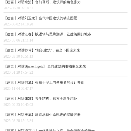
【建言丨对话余泊】台前幕后，建筑师的角色张力
2026-06-30 09:18:51
【建言丨对话刘玉龙】当代中国建筑的动态图景
2026-06-02 14:18:20
【建言丨对话江春】以逻辑与思辨溯源，让建筑回归城市
2026-05-06 21:11:14
【建言丨对话孙伟】“知识建筑”，在当下回应未来
2026-03-30 10:51:13
【建言丨对话Bjarke Ingels】 走向建筑的唯物主义未来
2026-01-29 17:54:22
【建言丨对话何崴】根植于乡土与使用者的设计共创
2025-11-04 09:47:17
【建言丨对话张准】共生结构，探索全新生态位
2025-09-25 10:45:03
【建言丨对话王旎】建造承载生命轨迹的温暖容器
2025-08-28 15:13:34
【建言丨对话凌克戈】一体化设计之路，适合与配合的统一