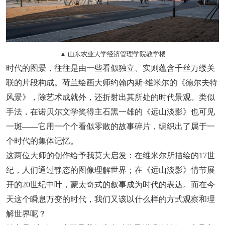
▲ 山东农业大学经济管理学院教学楼
时代的图景，往往是由一些看似独立、实则蕴含千丝万缕关
联的片段构成。荷兰绘画大师约翰内斯·维米尔的《德尔夫特
风景》，除艺术成就外，还折射出其所处的时代景观。类似
手法，在诺贝尔文学奖得主石黑一雄的《远山淡影》也可见
一斑——它用一个个看似零散的故事碎片，编织出了属于一
个时代的集体记忆。
这两位大师的创作给予我莫大启发：在维米尔所描绘的17世
纪，人们通过静态的图像理解世界；在《远山淡影》情节展
开的20世纪中叶，蒙太奇式的叙事成为时代的表达。而在今
天这个瞬息万变的时代，我们又该以什么样的方式观察和理
解世界呢？