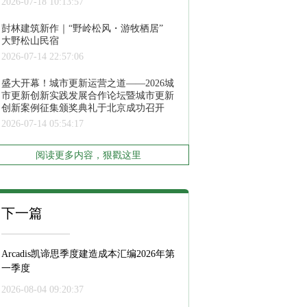
2026-07-18 10:13:57
尌林建筑新作｜“野岭松风・游牧栖居”
大野松山民宿
2026-07-14 22:57:06
盛大开幕！城市更新运营之道——2026城
市更新创新实践发展合作论坛暨城市更新
创新案例征集颁奖典礼于北京成功召开
2026-07-14 05:54:17
阅读更多内容，狠戳这里
下一篇
Arcadis凯谛思季度建造成本汇编2026年第
一季度
2026-08-04 09:20:37