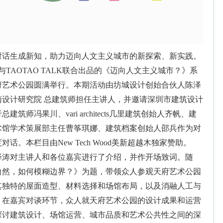
对话生成新知，助力迈向人文主义城市的新探索、新实践。
与TAOTAO TALK联合出品的《迈向人文主义城市？》系
府艺术公园圆满举行。本期活动由坊城设计创始合伙人陈泽
南设计研究院 总建筑师担任主讲人，并邀请深圳市建筑设计
筑师冯果川、vari architects几里建筑创始人齐帆、建
术馆学术策展部主任曹筝琪娜、建筑档案创始人邵兵作为对
话。本栏目由New Tech Wood美新超越木独家赞助。
泽涛对主讲人和各位嘉宾进行了介绍，并作开场致词。随
自然，如何模糊边界？》为题，带领众人参观天府艺术公园
其独特的屋面造型、材料选择和场馆布局，以及消融人工与
。在嘉宾对谈环节，众人就天府艺术公园的设计成果和运营
探讨建筑设计、场馆运营、城市品质和艺术公共性之间的深