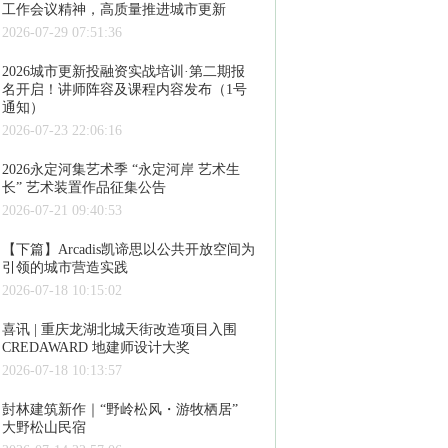
工作会议精神，高质量推进城市更新
2026-07-29 07:51:36
2026城市更新投融资实战培训·第二期报
名开启！讲师阵容及课程内容发布（1号
通知）
2026-07-23 22:06:16
2026永定河集艺术季 “永定河岸 艺术生
长” 艺术装置作品征集公告
2026-07-21 09:40:53
【下篇】Arcadis凯谛思以公共开放空间为
引领的城市营造实践
2026-07-18 10:15:02
喜讯 | 重庆龙湖北城天街改造项目入围
CREDAWARD 地建师设计大奖
2026-07-18 10:13:57
尌林建筑新作｜“野岭松风・游牧栖居”
大野松山民宿