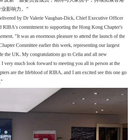
业影响力。”
livered by Dr Valerie Vaughan‑Dick, Chief Executive Officer
d RIBA's commitment to supporting the Hong Kong Chapter's
ment. "It was an enormous pleasure to attend the launch of the
ter Committee earlier this week, representing our largest
e the UK. My congratulations go to Celia and all new
I very much look forward to meeting you all in person at the
pters are the lifeblood of RIBA, and I am excited see this one go
."