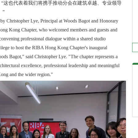
，“这也代表着我们将携手推动分会在建筑卓越、专业领导
 ”
by Christopher Lye, Principal at Woods Bagot and Honorary
Hong Kong Chapter, who welcomed members and guests and
 convening professional dialogue within a shared studio
ivilege to host the RIBA Hong Kong Chapter's inaugural
ods Bagot," said Christopher Lye. "The chapter represents a
hitectural excellence, professional leadership and meaningful
ong and the wider region."