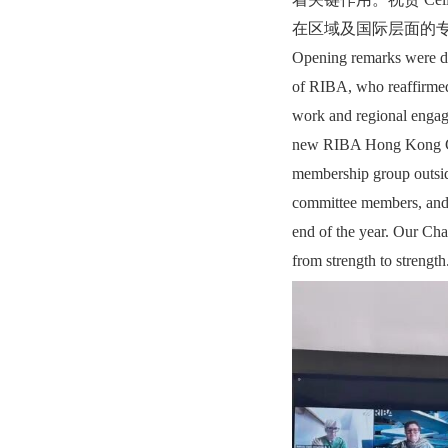
在区域及国际层面的专
Opening remarks were de
of RIBA, who reaffirme
work and regional engage
new RIBA Hong Kong Chap
membership group outsid
committee members, and 
end of the year. Our Cha
from strength to strength