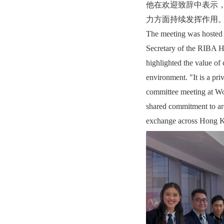
他在欢迎致辞中表示
力方面持续发挥作用。
The meeting was hosted 
Secretary of the RIBA 
highlighted the value of
environment. "It is a pr
committee meeting at Wo
shared commitment to arc
exchange across Hong K