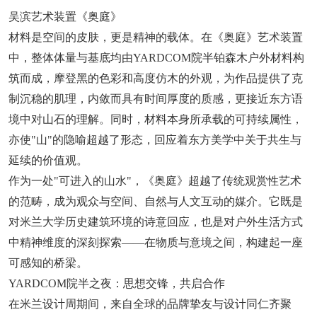
吴滨艺术装置《奥庭》
材料是空间的皮肤，更是精神的载体。在《奥庭》艺术装置
中，整体体量与基底均由YARDCOM院半铂森木户外材料构
筑而成，摩登黑的色彩和高度仿木的外观，为作品提供了克
制沉稳的肌理，内敛而具有时间厚度的质感，更接近东方语
境中对山石的理解。同时，材料本身所承载的可持续属性，
亦使"山"的隐喻超越了形态，回应着东方美学中关于共生与
延续的价值观。
作为一处"可进入的山水"，《奥庭》超越了传统观赏性艺术
的范畴，成为观众与空间、自然与人文互动的媒介。它既是
对米兰大学历史建筑环境的诗意回应，也是对户外生活方式
中精神维度的深刻探索——在物质与意境之间，构建起一座
可感知的桥梁。
YARDCOM院半之夜：思想交锋，共启合作
在米兰设计周期间，来自全球的品牌挚友与设计同仁齐聚