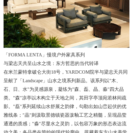
「FORMA LENTA」慢境户外家具系列
与梁志天共呈山水之境：东方哲思的当代转译
在米兰蒙特拿破仑大街18号，YARDCOM院半与梁志天共同
呈献了「Landscape」山水之境系列新品。该系列以"木、
石、日、水"为灵感源泉，凝练为"森、磊、晶、淼"四大品
类。"森"凉亭以木构立于天地之间，其田字亭顶宛若林间疏
影。"磊"系列延续山水舒展之韵律，勾勒出如山峦起伏的优
雅线条；"晶"则汲取景德镇瓷器泼釉工艺之精髓，呈现晶莹
通透的质感；"淼"尽显水之灵韵，以包容万象的形态表达流
动之美；各品类在简约的现代轮廓中，蕴藏着东方山水美学