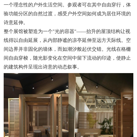
一个理念性的户外生活空间。参观者可在其中自由穿行，体
验功能分区的自然过渡，感受户外空间如何成为居住环境的
诗意延伸。
整个展馆被塑造为一个"光的容器"——抬升的屋顶结构让视
线得以自由延展，从内部静谧的凉亭延伸至远方天际线。空
间边界并非固化的墙体，而如潮汐般起伏交错。光线在格栅
间自由穿梭，随光影变化在空间中留下流动的印迹，使静止
的建筑构件呈现出诗意的动态叙事。