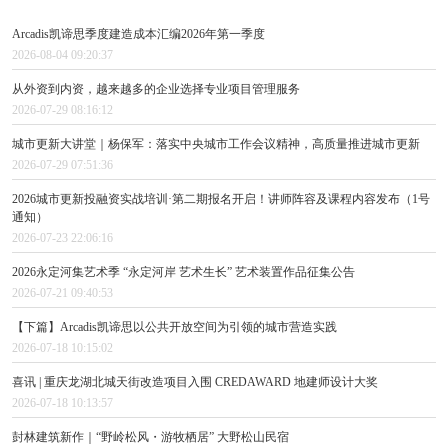
Arcadis凯谛思季度建造成本汇编2026年第一季度
2026-08-04 09:20:37
从外资到内资，越来越多的企业选择专业项目管理服务
2026-07-29 08:16:12
城市更新大讲堂｜杨保军：落实中央城市工作会议精神，高质量推进城市更新
2026-07-29 07:51:36
2026城市更新投融资实战培训·第二期报名开启！讲师阵容及课程内容发布（1号
通知）
2026-07-23 22:06:16
2026永定河集艺术季 “永定河岸 艺术生长” 艺术装置作品征集公告
2026-07-21 09:40:53
【下篇】Arcadis凯谛思以公共开放空间为引领的城市营造实践
2026-07-18 10:15:02
喜讯 | 重庆龙湖北城天街改造项目入围 CREDAWARD 地建师设计大奖
2026-07-18 10:13:57
尌林建筑新作｜“野岭松风・游牧栖居” 大野松山民宿