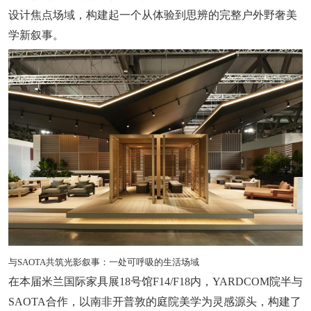
设计焦点场域，构建起一个从体验到思辨的完整户外野奢美
学新叙事。
与SAOTA共筑光影叙事：一处可呼吸的生活场域
在本届米兰国际家具展18号馆F14/F18内，YARDCOM院半与
SAOTA合作，以南非开普敦的庭院美学为灵感源头，构建了