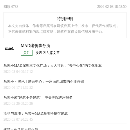
阅读:6783
2026-02-08 18:53:50
特别声明
本文为自媒体、作者等档案号在建筑档案上传并发布，仅代表作者观点，
不代表建筑档案的观点或立场，建筑档案仅提供信息发布平台。
MAD建筑事务所
关注
发表 218 篇文章
马岩松MAD深圳湾文化广场：人人可达，“去中心化”的文化地标
2026-08-04 09:17:12
马岩松 × 腾讯丨腾云中心：一座面向城市的企业总部
2026-06-17 21:32:52
马岩松谈“建筑不是建筑”丨中央美院讲座报名
2026-05-26 09:25:26
流动与混沌：马岩松MAD海南科技馆建成
2026-05-07 20:22:45
建筑已死？他不这么想。