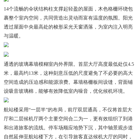
14个流畅的伞状结构柱支撑起轻盈的屋面，木色格栅环绕包
裹整个室内空间，共同营造出灵动而富有温度的氛围。阳光
透过屋面中央最高处的梭形采光天窗洒落，为室内注入明亮
与温暖。
通透的玻璃幕墙模糊室内外界限。首层大厅高度最低处仅4.5
米，最高约13米，这种刻意压低的尺度避免了不必要的高大
空间造成的压迫感和能源浪费。幕墙格栅板间设缝，背面铺
设吸音玻璃棉，能够有效降低室内噪音，优化候机环境。
航站楼采用“一层半”的布局，前厅双层通高，不仅将首层大
厅和二层候机厅两个主要空间合二为一，更有效组织了到港
和出港旅客的流线。停车场顺应地势下沉，其中轴景观步道
自然延伸至航站楼下方，在引导旅客直达候机大厅的同时，