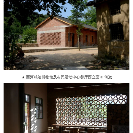
▲ 西河粮油博物馆及村民活动中心餐厅西立面 © 何崴