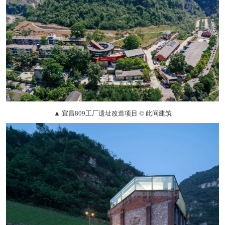
▲ 宜昌809工厂遗址改造项目 © 此间建筑