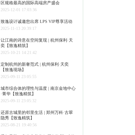
区规格最高的国际高端房产盛会
2025-12-01 17:03:36
致逸设计诚邀您出席 LPS VIP尊享活动
2025-11-13 20:39:17
让江南的诗意在空间复现 | 杭州保利·天
奕【致逸精筑】
2025-10-21 14:21:42
定制杭州的新奢范式 | 杭州保利·天奕
【致逸现场】
2025-09-11 23:05:55
城市综合体的理性与温度 | 南京金地中心
·菁华【致逸精筑】
2025-09-11 23:05:32
还原古城里的邻里生活 | 郑州万科·古翠
隐秀【致逸精筑】
2025-08-21 19:40:56