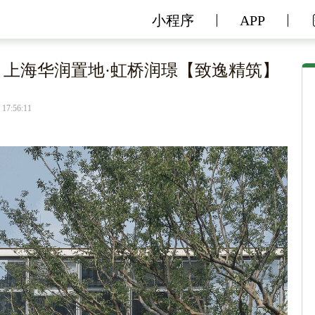
小程序
APP
| 上海华润置地·虹桥润璟【致逸精筑】
 17:56:11