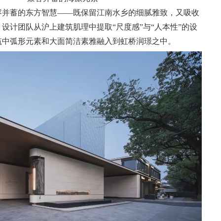
容并蓄的东方智慧——既保留江南水乡的细腻雅致，又吸收
设计团队从沪上建筑肌理中提取“尺度感”与“人本性”的设
筑中弧形元素和大面简洁素雅融入到虹桥润璟之中。