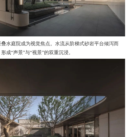
座叠水庭院成为视觉焦点。水流从阶梯式砂岩平台倾泻而
形成“声景”与“视景”的双重沉浸。