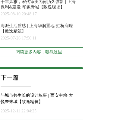
千年风雅，宋代审美为何历久弥新 | 上海
保利&建发·印象青城【致逸现场】
2025-08-10 20:48:17
海派生活质感 | 上海华润置地·虹桥润璟
【致逸精筑】
2025-07-26 17:56:11
阅读更多内容，狠戳这里
下一篇
与城市共生长的设计叙事 | 西安中粮·大
悦未来城【致逸精筑】
2025-12-11 22:04:25