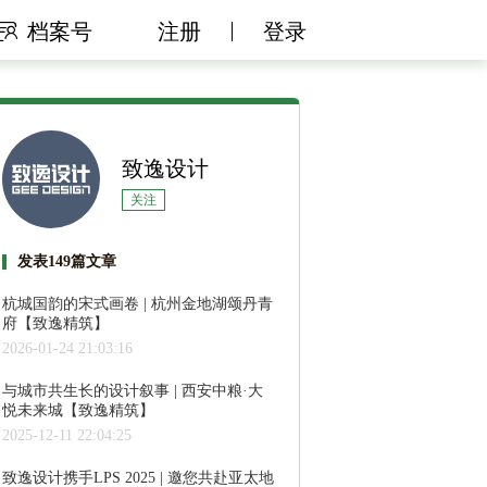
档案号
注册
登录
致逸设计
关注
发表149篇文章
杭城国韵的宋式画卷 | 杭州金地湖颂丹青
府【致逸精筑】
2026-01-24 21:03:16
与城市共生长的设计叙事 | 西安中粮·大
悦未来城【致逸精筑】
2025-12-11 22:04:25
致逸设计携手LPS 2025 | 邀您共赴亚太地